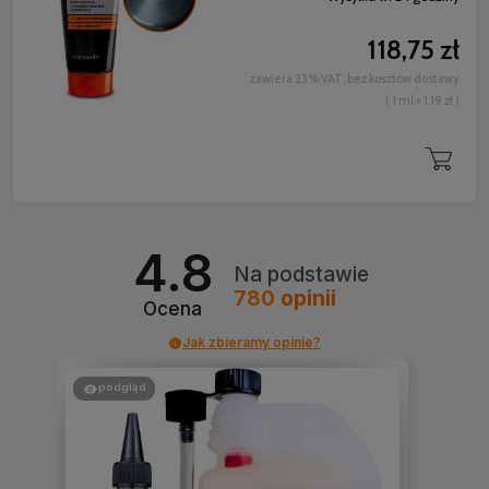
118,75 zł
zawiera 23% VAT, bez kosztów dostawy
( 1 ml = 1,19 zł )
4.8
Na podstawie
780
opinii
Ocena
Jak zbieramy opinie?
podgląd