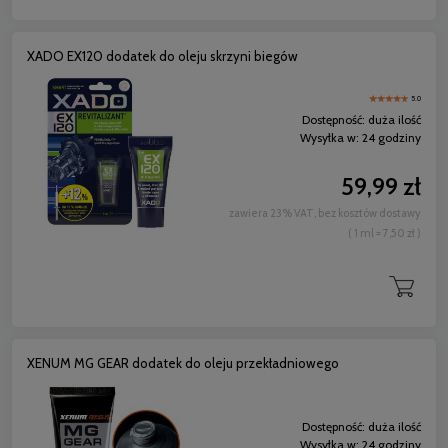
XADO EX120 dodatek do oleju skrzyni biegów
5.0
Dostępność:
duża ilość
Wysyłka w:
24 godziny
59,99 zł
zawiera 23% VAT, bez kosztów dostawy
( 1 ml = 7,50 zł )
XENUM MG GEAR dodatek do oleju przekładniowego
Dostępność:
duża ilość
Wysyłka w:
24 godziny