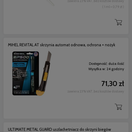
zawiera 23% VAT, bez kosztów dostawy
( 1 ml = 0,79 zł )
MIHEL REVITAL AT skrzynia automat odnowa, ochrona + nożyk
Dostępność:
duża ilość
Wysyłka w:
24 godziny
71,30 zł
zawiera 23% VAT, bez kosztów dostawy
ULTIMATE METAL GUARD uszlachetniacz do skrzyni biegów