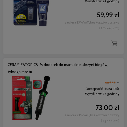
Wysyłka w:
24 godziny
59,99 zł
zawiera 23% VAT, bez kosztów dostawy
( 1 ml = 6,67 zł )
CERAMIZATOR CB-M dodatek do manualnej skrzyni biegów,
tylnego mostu
5.0
Dostępność:
duża ilość
Wysyłka w:
24 godziny
73,00 zł
zawiera 23% VAT, bez kosztów dostawy
( 1 g = 7,30 zł )