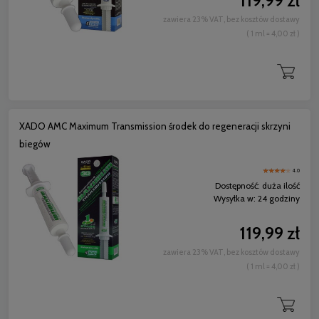
119,99 zł
zawiera 23% VAT, bez kosztów dostawy
( 1 ml = 4,00 zł )
XADO AMC Maximum Transmission środek do regeneracji skrzyni
biegów
4.0
Dostępność:
duża ilość
Wysyłka w:
24 godziny
119,99 zł
zawiera 23% VAT, bez kosztów dostawy
( 1 ml = 4,00 zł )