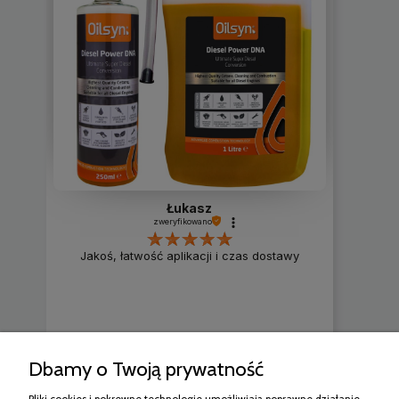
Łukasz
zweryfikowano
Jakoś, łatwość aplikacji i czas dostawy
Dbamy o Twoją prywatność
2
0
Pliki cookies i pokrewne technologie umożliwiają poprawne działanie