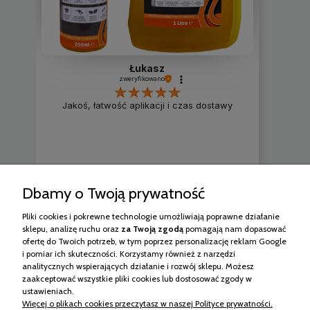
Łukasz
zweryfikowano
Jakoś, łatwość aplikacji i czas dostawy
Dbamy o Twoją prywatność
2
0
Pliki cookies i pokrewne technologie umożliwiają poprawne działanie
sklepu, analizę ruchu oraz
za Twoją
zgodą
pomagają nam dopasować
2026-06-17
ofertę do Twoich potrzeb, w tym poprzez personalizację reklam Google
i pomiar ich skuteczności. Korzystamy również z narzędzi
analitycznych wspierających działanie i rozwój sklepu. Możesz
zebranych i zweryfikowanych przez
zaakceptować wszystkie pliki cookies lub dostosować zgody w
ustawieniach.
Więcej o plikach cookies przeczytasz w naszej Polityce prywatności.