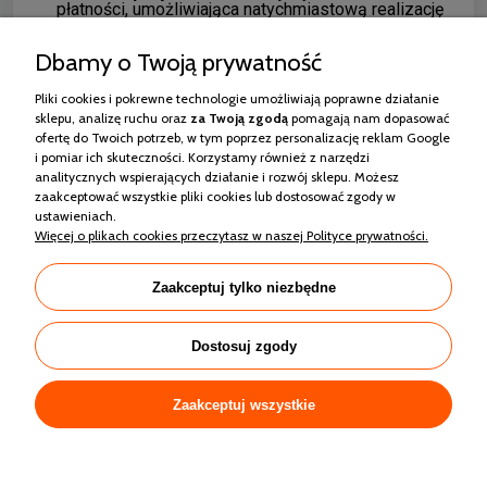
płatności, umożliwiająca natychmiastową realizację
zamówienia. Należy pamiętać, że jest ona również
obciążona dodatkowymi kosztami dostawy.
Dbamy o Twoją prywatność
Forma dostawy
Pliki cookies i pokrewne technologie umożliwiają poprawne działanie
Firma kurierska umożliwia dostarczenie zamówienia
sklepu, analizę ruchu oraz
za Twoją
zgodą
pomagają nam dopasować
zazwyczaj w 1-2 dni robocze od nadania.
ofertę do Twoich potrzeb, w tym poprzez personalizację reklam Google
Poczta Polska zazwyczaj dostarcza przesyłki w
i pomiar ich skuteczności. Korzystamy również z narzędzi
ciągu deklarowanych 2 dni roboczych przesyłką
analitycznych wspierających działanie i rozwój sklepu. Możesz
priorytetową lub 3-5 dni przesyłką ekonomiczną.
zaakceptować wszystkie pliki cookies lub dostosować zgody w
ustawieniach.
Więcej o plikach cookies przeczytasz w naszej Polityce prywatności.
Zakupy
Zaakceptuj tylko niezbędne
Pomoc
Dostosuj zgody
Moje konto
Informacje
Zaakceptuj wszystkie