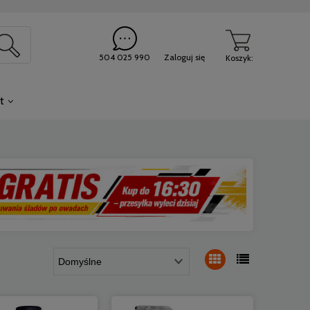
504 025 990
Zaloguj się
Koszyk:
t