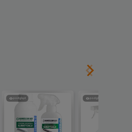
podgląd
podgląd