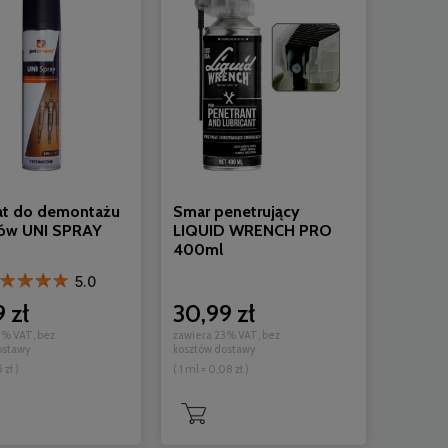
at do demontażu
Smar penetrujący
ów UNI SPRAY
LIQUID WRENCH PRO
400ml
5.0
 zł
30,99 zł
3% VAT, bez
zawiera 23% VAT, bez
ostawy
kosztów dostawy
 zł )
( 1 ml = 0,08 zł )