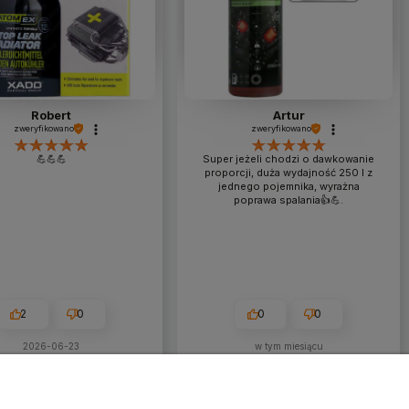
Robert
Artur
zweryfikowano
zweryfikowano
💪💪💪
Super jeżeli chodzi o dawkowanie
proporcji, duża wydajność 250 l z
jednego pojemnika, wyrażna
poprawa spalania👍️💪.
2
0
0
0
2026-06-23
w tym miesiącu