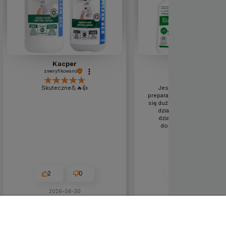
Kacper
PIOTR
zweryfikowano
zweryfikowano
Skuteczne💪🔥👍️
Jestem zadowolony z t
preparatu odgrzybiającego;
się dużo lepszy pod kątem s
działania i długotrwałośc
działaniu niż inne prepar
dostępne w sieciówkac
2
0
2
0
2026-06-30
2026-06-25