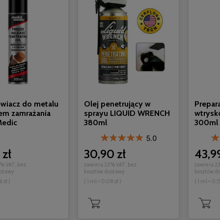
wiacz do metalu
Olej penetrujący w
Prepar
tem zamrażania
sprayu LIQUID WRENCH
wtrysk
Medic
380ml
300ml
5.0
 zł
30,90 zł
43,99
% VAT, bez
zawiera 23% VAT, bez
zawiera 2
ostawy
kosztów dostawy
kosztów d
6 zł )
( 1 ml = 0,08 zł )
( 1 ml = 0,15