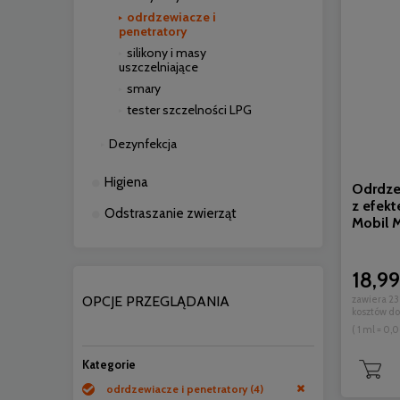
odrdzewiacze i
penetratory
silikony i masy
uszczelniające
smary
tester szczelności LPG
Dezynfekcja
Higiena
Odrdze
z efek
Odstraszanie zwierząt
Mobil 
18,99
zawiera 23
OPCJE PRZEGLĄDANIA
kosztów d
( 1 ml = 0,0
Kategorie
odrdzewiacze i penetratory
(4)