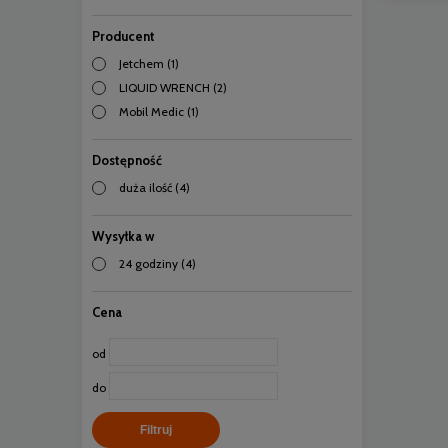
Producent
Jetchem
(1)
LIQUID WRENCH
(2)
Mobil Medic
(1)
Dostępność
duża ilość
(4)
Wysyłka w
24 godziny
(4)
Cena
od
do
Filtruj