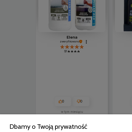
Elena
zweryfikowano
💯🔥🔥🔥🔥
0
0
w tym miesiącu
Dbamy o Twoją prywatność