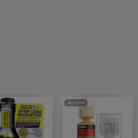
ląd
podgląd