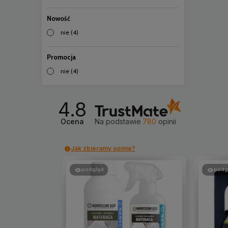
Nowość
nie
(4)
Promocja
nie
(4)
4.8
Ocena
Na podstawie
780
opinii
Jak zbieramy opinie?
podgląd
podg