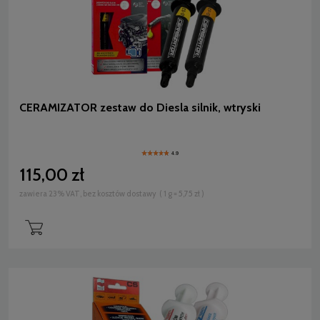
CERAMIZATOR zestaw do Diesla silnik, wtryski
4.9
115,00 zł
zawiera 23% VAT, bez kosztów dostawy
( 1 g = 5,75 zł )