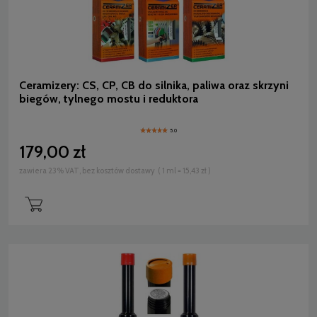
Ceramizery: CS, CP, CB do silnika, paliwa oraz skrzyni
biegów, tylnego mostu i reduktora
5.0
179,00 zł
zawiera 23% VAT, bez kosztów dostawy
( 1 ml = 15,43 zł )