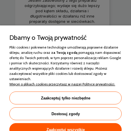
Jestem zadowolony z tego preparatu
odgrzybiającego; wydaje się dużo lepszy
pod kątem składu, działania i
długotrwałości w działaniu niż inne
preparaty dostępne w sieciówkach.
Dbamy o Twoją prywatność
2
0
Pliki cookies i pokrewne technologie umożliwiają poprawne działanie
sklepu, analizę ruchu oraz
za Twoją
zgodą
pomagają nam dopasować
2026-06-25
ofertę do Twoich potrzeb, w tym poprzez personalizację reklam Google
i pomiar ich skuteczności. Korzystamy również z narzędzi
analitycznych wspierających działanie i rozwój sklepu. Możesz
zebranych i zweryfikowanych przez
zaakceptować wszystkie pliki cookies lub dostosować zgody w
ustawieniach.
Więcej o plikach cookies przeczytasz w naszej Polityce prywatności.
Zakupy
Zaakceptuj tylko niezbędne
Pomoc
Dostosuj zgody
Moje konto
Informacje
Zaakceptuj wszystkie