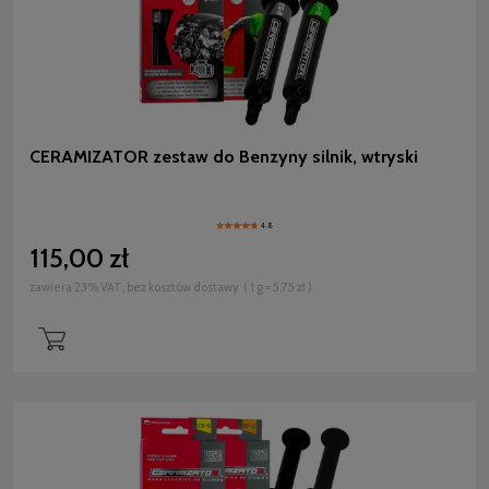
CERAMIZATOR zestaw do Benzyny silnik, wtryski
4.8
115,00 zł
zawiera 23% VAT, bez kosztów dostawy
( 1 g = 5,75 zł )