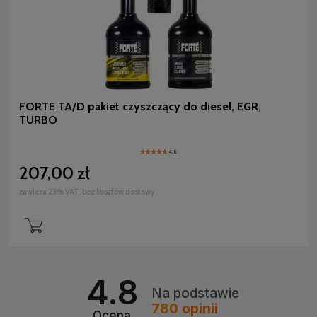
FORTE TA/D pakiet czyszczący do diesel, EGR,
TURBO
4.8
207,00 zł
zawiera 23% VAT, bez kosztów dostawy
4.8
Na podstawie
780
opinii
Ocena