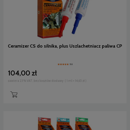
Ceramizer CS do silnika, plus Uszlachetniacz paliwa CP
5.0
104,00 zł
zawiera 23% VAT, bez kosztów dostawy
( 1 ml = 14,65 zł )