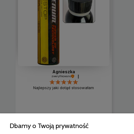
Agnieszka
zweryfikowano
Najlepszy jaki dotąd stosowałam
Dbamy o Twoją prywatność
2
0