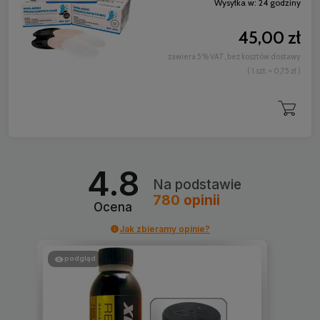
Wysyłka w:
24 godziny
45,00 zł
zawiera 5% VAT, bez kosztów dostawy
( 1 szt. = 0,75 zł )
4.8
Na podstawie
780
opinii
Ocena
Jak zbieramy opinie?
podgląd