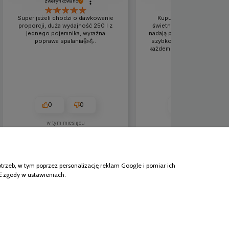
zweryfikowano
zweryfikowano
Super jeżeli chodzi o dawkowanie
Kupuję te chusteczki 2 ra
proporcji, duża wydajność 250 l z
świetne bardzo dobrze czy
jednego pojemnika, wyrażna
nadają połysku, a przede ws
poprawa spalania👍️💪.
szybko 5 minut i gotowe.P
każdemu kto potrzebuje szy
efektu.
0
0
1
0
w tym miesiącu
2026-07-07
Informacje
zeb, w tym poprzez personalizację reklam Google i pomiar ich
O nas
ać zgody w ustawieniach.
Kontakt
Nasz sklep
Linki