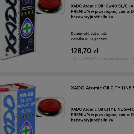
XADO Atomic Oil 10w40 SL/CI-4 D
PREMIUM w przystępnej cenie. Dl
bezawaryjność silnika
Dostępność:
duża ilość
Wysyłka w:
24 godziny
128,70 zł
zawiera 23% VAT, bez kosztów dostawy
( 1
XADO Atomic Oil CITY LINE
XADO Atomic Oil CITY LINE 5w40 
PREMIUM w przystępnej cenie. Dl
bezawaryjność silnika