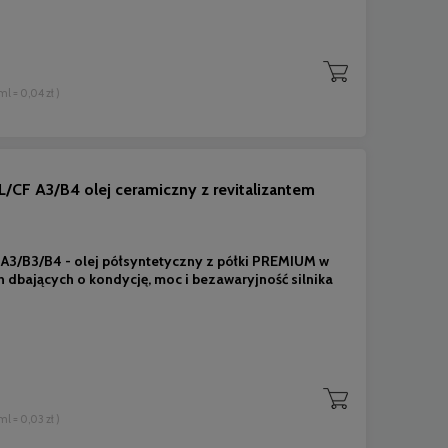
 ml = 0,04 zł )
 A3/B4 olej ceramiczny z revitalizantem
/B3/B4 - olej półsyntetyczny z półki PREMIUM w
h dbających o kondycję, moc i bezawaryjność silnika
 ml = 0,03 zł )