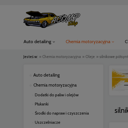
Auto detailing
Chemia motoryzacyjna
C
Jesteś w:
»
Chemia motoryzacyjna
»
Oleje
»
silnikowe półsy
Auto detailing
Chemia motoryzacyjna
Dodatki do paliw i olejów
Płukanki
siln
Środki do napraw i czyszczenia
Uszczelniacze