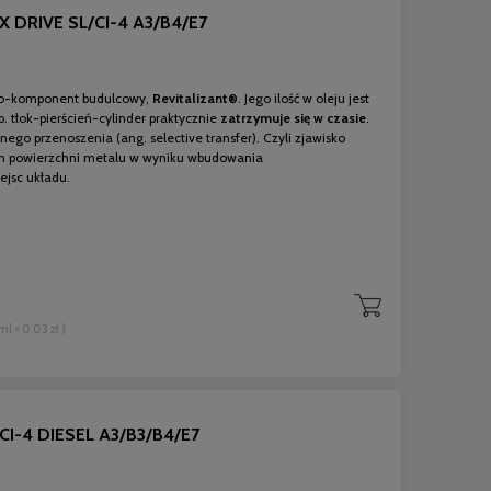
 DRIVE SL/CI-4 A3/B4/E7
no-komponent budulcowy,
Revitalizant®
. Jego ilość w oleju jest
p. tłok-pierścień-cylinder praktycznie
zatrzymuje się w czasie
.
nego przenoszenia (ang. selective transfer). Czyli zjawisko
h powierzchni metalu w wyniku wbudowania
ejsc układu.
 ml = 0,03 zł )
CI-4 DIESEL A3/B3/B4/E7