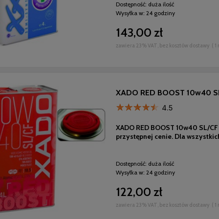
Dostępność:
duża ilość
Wysyłka w:
24 godziny
143,00 zł
zawiera 23% VAT, bez kosztów dostawy
( 1
XADO RED BOOST 10w40 SL/CF
4.5
XADO RED BOOST 10w40 SL/CF A3
przystępnej cenie. Dla wszystkic
Dostępność:
duża ilość
Wysyłka w:
24 godziny
122,00 zł
zawiera 23% VAT, bez kosztów dostawy
( 1