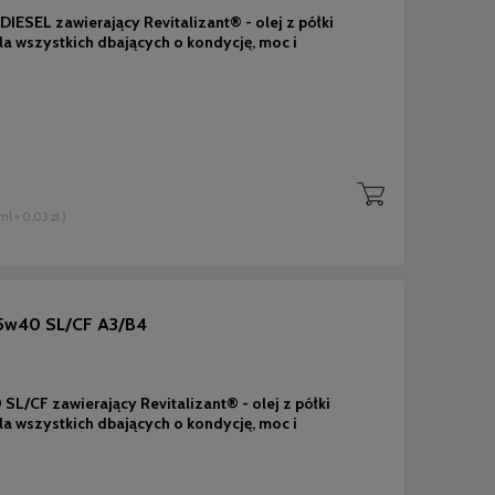
IESEL zawierający Revitalizant® - olej z półki
a wszystkich dbających o kondycję, moc i
 ml = 0,03 zł )
 5w40 SL/CF A3/B4
SL/CF zawierający Revitalizant® - olej z półki
a wszystkich dbających o kondycję, moc i