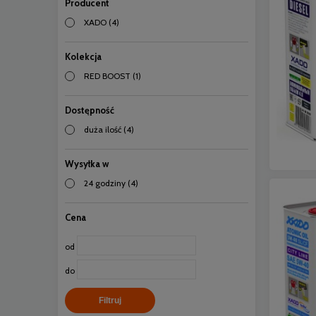
Producent
XADO
(4)
Kolekcja
RED BOOST
(1)
Dostępność
duża ilość
(4)
Wysyłka w
24 godziny
(4)
Cena
od
do
Filtruj