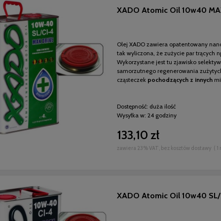
XADO Atomic Oil 10w40 MAX
Olej XADO zawiera opatentowany na
tak wyliczona, że zużycie par trących n
Wykorzystane jest tu zjawisko selektyw
samorzutnego regenerowania zużytyc
cząsteczek
pochodzących z innych
mi
Dostępność:
duża ilość
Wysyłka w:
24 godziny
133,10 zł
zawiera 23% VAT, bez kosztów dostawy
( 1
XADO Atomic Oil 10w40 SL/