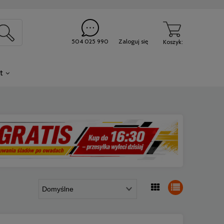
504 025 990
Zaloguj się
Koszyk:
t