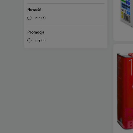
Nowość
nie
(4)
Promocja
nie
(4)