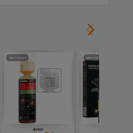
podgląd
podgląd
Artur
Agnieszka