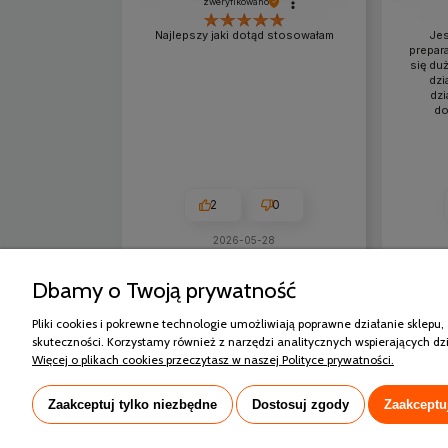
zweryfikowano
Najlepszy jaki dotąd stosowałam
Jes
prepar
się du
dzi
dzi
do
2
0
2026-05-28
Dbamy o Twoją prywatność
Zakupy
Pomoc
Pliki cookies i pokrewne technologie umożliwiają poprawne działanie sklepu,
Czas realizacji zamówienia
Jak kupować
skuteczności. Korzystamy również z narzędzi analitycznych wspierających dz
Koszt dostawy
Częste pytan
Więcej o plikach cookies przeczytasz w naszej Polityce prywatności.
Formy płatności
Polityka pryw
Reklamacje i zwroty
Regulamin sk
Zaakceptuj tylko niezbędne
Dostosuj zgody
Zaakceptu