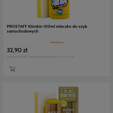
PROSTAFF Kiirobin 100ml mleczko do szyb
samochodowych
5.0
32,90 zł
zawiera 23% VAT, bez kosztów dostawy
( 1 ml = 0,33 zł )