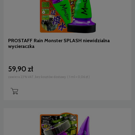
PROSTAFF Rain Monster SPLASH niewidzialna
wycieraczka
59,90 zł
zawiera 23% VAT, bez kosztów dostawy
( 1 ml = 0,06 zł )