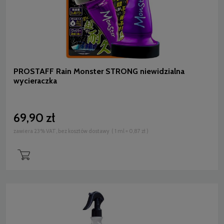
PROSTAFF Rain Monster STRONG niewidzialna
wycieraczka
69,90 zł
zawiera 23% VAT, bez kosztów dostawy
( 1 ml = 0,87 zł )