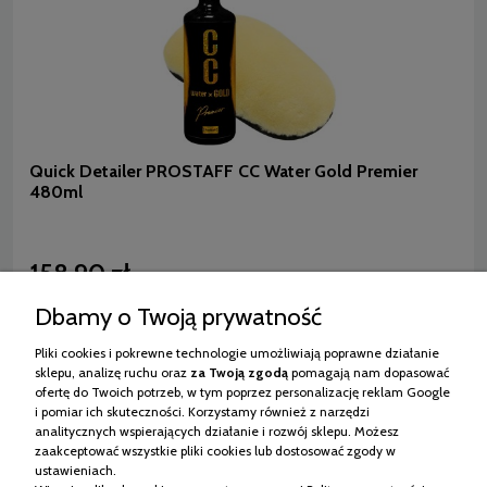
Quick Detailer PROSTAFF CC Water Gold Premier
480ml
158,90 zł
zawiera 23% VAT, bez kosztów dostawy
( 1 ml = 0,33 zł )
Dbamy o Twoją prywatność
Pliki cookies i pokrewne technologie umożliwiają poprawne działanie
sklepu, analizę ruchu oraz
za Twoją
zgodą
pomagają nam dopasować
ofertę do Twoich potrzeb, w tym poprzez personalizację reklam Google
i pomiar ich skuteczności. Korzystamy również z narzędzi
analitycznych wspierających działanie i rozwój sklepu. Możesz
2
»
«
1
zaakceptować wszystkie pliki cookies lub dostosować zgody w
ustawieniach.