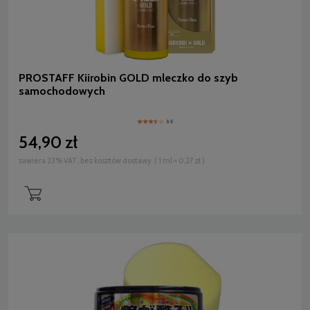
PROSTAFF Kiirobin GOLD mleczko do szyb
samochodowych
3.5
54,90 zł
zawiera 23% VAT, bez kosztów dostawy
( 1 ml = 0,27 zł )