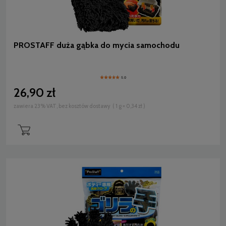
PROSTAFF duża gąbka do mycia samochodu
5.0
26,90 zł
zawiera 23% VAT, bez kosztów dostawy
( 1 g = 0,34 zł )