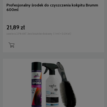
Profesjonalny środek do czyszczenia kokpitu Brumm
600ml
21,89 zł
zawiera 23% VAT, bez kosztów dostawy
( 1 ml = 0,04 zł )