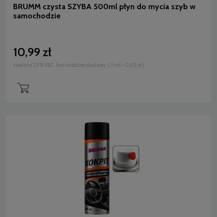
BRUMM czysta SZYBA 500ml płyn do mycia szyb w
samochodzie
10,99 zł
zawiera 23% VAT, bez kosztów dostawy
( 1 ml = 0,02 zł )