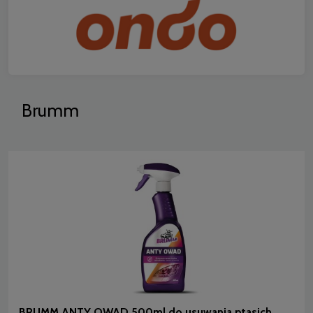
Brumm
BRUMM ANTY OWAD 500ml do usuwania ptasich