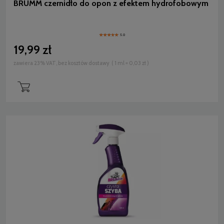
BRUMM czernidło do opon z efektem hydrofobowym
5.0
19,99 zł
zawiera 23% VAT, bez kosztów dostawy
( 1 ml = 0,03 zł )