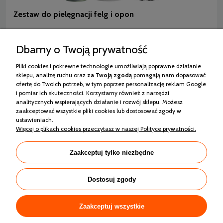
Zestaw do pielęgnacji felg i opon
Dbamy o Twoją prywatność
5.0
81,97 zł
Pliki cookies i pokrewne technologie umożliwiają poprawne działanie
zawiera 23% VAT, bez kosztów dostawy
sklepu, analizę ruchu oraz
za Twoją
zgodą
pomagają nam dopasować
ofertę do Twoich potrzeb, w tym poprzez personalizację reklam Google
i pomiar ich skuteczności. Korzystamy również z narzędzi
analitycznych wspierających działanie i rozwój sklepu. Możesz
zaakceptować wszystkie pliki cookies lub dostosować zgody w
ustawieniach.
Więcej o plikach cookies przeczytasz w naszej Polityce prywatności.
Zakupy
Zaakceptuj tylko niezbędne
Pomoc
Dostosuj zgody
Moje konto
Informacje
Zaakceptuj wszystkie