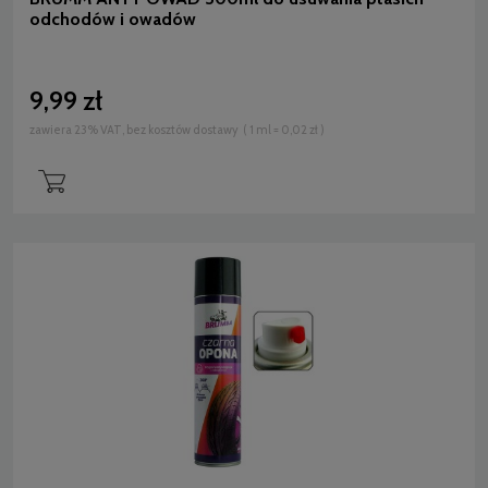
odchodów i owadów
9,99 zł
zawiera 23% VAT, bez kosztów dostawy
( 1 ml = 0,02 zł )