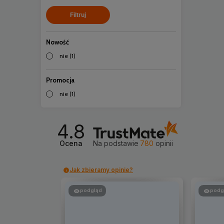
Filtruj
Nowość
nie
(1)
Promocja
nie
(1)
4.8
Ocena
Na podstawie
780
opinii
Jak zbieramy opinie?
podgląd
podg