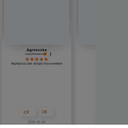
Agnieszka
Григорий
zweryfikowano
zweryfikowano
Najlepszy jaki dotąd stosowałam
Добра олива.
2
0
0
0
2026-05-28
w tym miesiącu