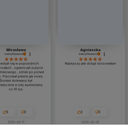
Mirosława
Agnieszka
zweryfikowano
zweryfikowano
wdzał się w poprzednich
Najlepszy jaki dotąd stosowałam
odach , ograniczał zużycie
ilnikowego , silniki po ponad
. Pracował prawie jak nowy.
Środek dolewany był
atycznie a olej wymieniany
co 10 tys.
5
0
2
0
2026-06-11
2026-05-28