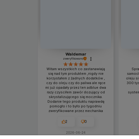
Waldemar
zweryfikowano
Witam wszystkich co zastanawiają
Spra
się nad tym produktem ,nigdy nie
samoch
korzystałem z żadnych dodatków ,
oleju s
czy do oleju czy do paliwa ale ręce
300 tys
mi już opadały przez ten adblue dwa
razy czysciłem zawór dozujący od
system
skrystalizującego się mocznika.
Dodanie tego produktu naprawdę
pomogło i to było po tygodniu
zweryfikowane przez mechanika
2
0
2026-06-24