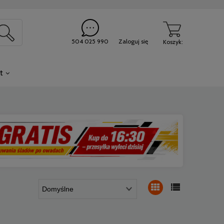
504 025 990
Zaloguj się
Koszyk:
t