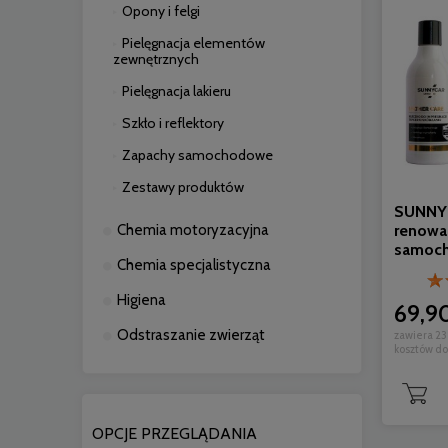
Opony i felgi
Pielęgnacja elementów
zewnętrznych
Pielęgnacja lakieru
Szkło i reflektory
Zapachy samochodowe
Zestawy produktów
SUNNY
renowac
Chemia motoryzacyjna
samoch
Chemia specjalistyczna
Higiena
69,90
Odstraszanie zwierząt
zawiera 23
kosztów d
OPCJE PRZEGLĄDANIA