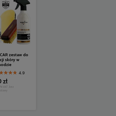
CAR zestaw do
ji skóry w
odzie
4.9
 zł
% VAT, bez
ostawy