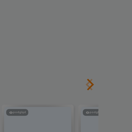
podgląd
podgląd